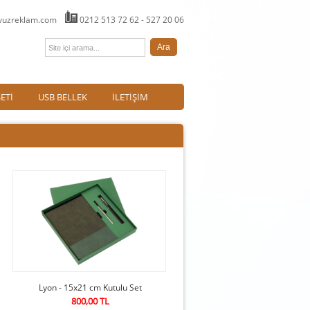
avuzreklam.com
0212 513 72 62 - 527 20 06
ETİ
USB BELLEK
İLETİŞİM
Lyon - 15x21 cm Kutulu Set
800,00 TL