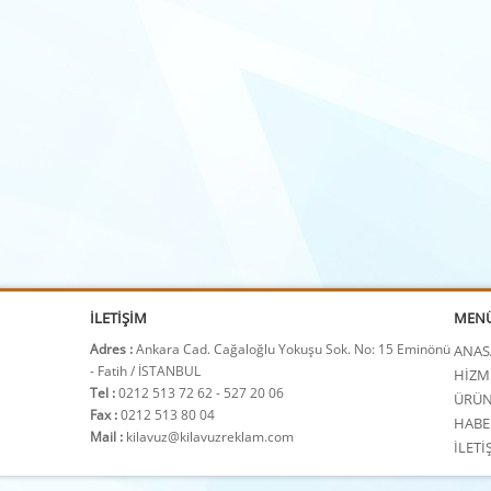
İLETİŞİM
MEN
Adres :
Ankara Cad. Cağaloğlu Yokuşu Sok. No: 15 Eminönü
ANAS
- Fatih / İSTANBUL
HİZM
Tel :
0212 513 72 62 - 527 20 06
ÜRÜN
Fax :
0212 513 80 04
HABE
Mail :
kilavuz@kilavuzreklam.com
İLETİ