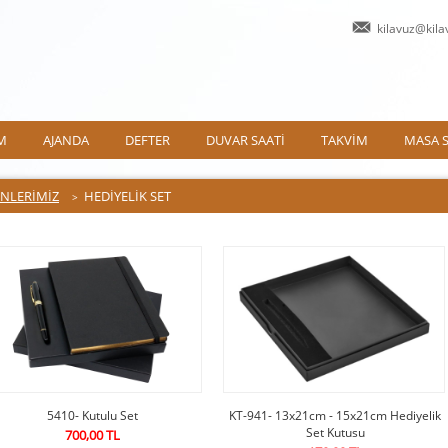
kilavuz@kil
M
AJANDA
DEFTER
DUVAR SAATİ
TAKVİM
MASA S
NLERİMİZ
HEDİYELİK SET
>
5410- Kutulu Set
KT-941- 13x21cm - 15x21cm Hediyelik
Set Kutusu
700,00 TL